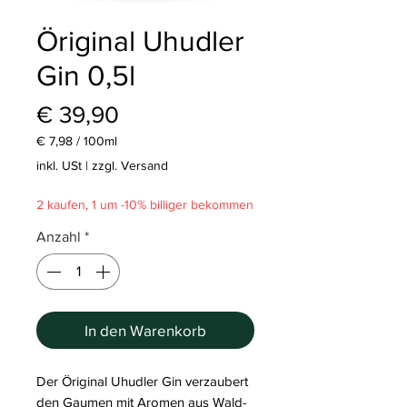
Öriginal Uhudler
Gin 0,5l
Preis
€ 39,90
€ 7,98
/
100ml
€ 7,98
inkl. USt
|
zzgl. Versand
pro
100
2 kaufen, 1 um -10% billiger bekommen
Milliliter
Anzahl
*
In den Warenkorb
Der Öriginal Uhudler Gin verzaubert
den Gaumen mit Aromen aus Wald-